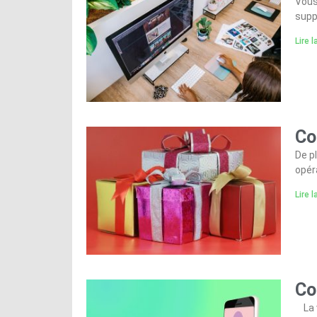
Vous
supp
Lire l
Co
De p
opér
Lire l
Co
La v