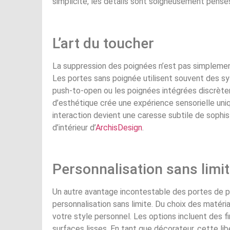
simplicité, les détails sont soigneusement pensé
L’art du toucher
La suppression des poignées n’est pas simplement
Les portes sans poignée utilisent souvent des s
push-to-open ou les poignées intégrées discrète
d’esthétique crée une expérience sensorielle un
interaction devient une caresse subtile de sophi
d’intérieur d’
ArchisDesign
.
Personnalisation sans limi
Un autre avantage incontestable des portes de pl
personnalisation sans limite. Du choix des matéri
votre style personnel. Les options incluent des fi
surfaces lisses. En tant que décorateur, cette l