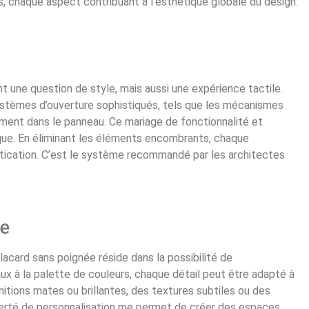
s, chaque aspect contribuant à l’esthétique globale du design.
 une question de style, mais aussi une expérience tactile.
ystèmes d’ouverture sophistiqués, tels que les mécanismes
ment dans le panneau. Ce mariage de fonctionnalité et
ique. En éliminant les éléments encombrants, chaque
stication. C’est le système recommandé par les architectes
te
acard sans poignée réside dans la possibilité de
aux à la palette de couleurs, chaque détail peut être adapté à
nitions mates ou brillantes, des textures subtiles ou des
iberté de personnalisation me permet de créer des espaces