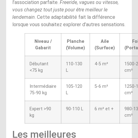
l’association parfaite.
Freeride, vagues ou vitesse,
vous changez tout juste pour être meilleur le
lendemain
. Cette adaptabilité fait la différence
lorsque vous souhaitez explorer d’autres sensations.
Niveau /
Planche
Aile
Foi
Gabarit
(Volume)
(Surface)
(Port
Débutant
110-130
4-5 m²
1500-
<75 kg
L
cm²
Intermédiaire
105-120
5-6 m²
1250-
75-90 kg
L
cm²
Expert >90
90-110 L
6 m² et +
980-1
kg
cm²
Les meilleures