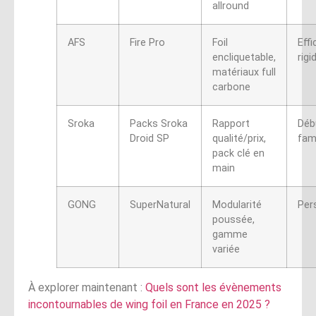
allround
AFS
Fire Pro
Foil
Effi
encliquetable,
rigi
matériaux full
carbone
Sroka
Packs Sroka
Rapport
Déb
Droid SP
qualité/prix,
fami
pack clé en
main
GONG
SuperNatural
Modularité
Per
poussée,
gamme
variée
À explorer maintenant :
Quels sont les évènements
incontournables de wing foil en France en 2025​ ?