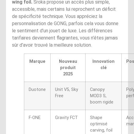
wing foil.
Sroka propose un accès plus simple,
accessible, mais certains lui reprochent un déficit
de spécificité technique. Vous appréciez la
personnalisation de GONG, parfois cela vous donne
le sentiment d’un jouet de luxe. Les différences
tarifaires deviennent flagrantes, vous n’êtes jamais
sûr d’avoir trouvé la meilleure solution.
Marque
Nouveau
Innovation
Pos
produit
clé
2025
Duotone
Unit V5, Sky
Canopy
Pol
Free
MOD3 S,
per
boom rigide
F-ONE
Gravity FCT
Shape
Acce
optimisé
mani
carving, foil