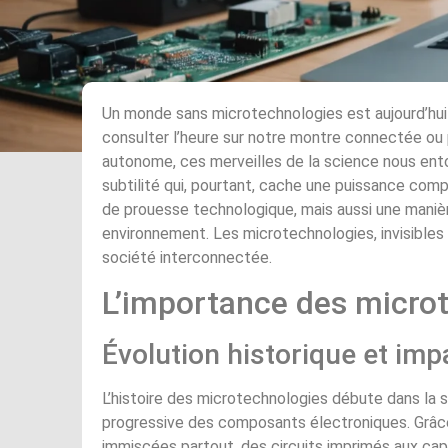
Un monde sans microtechnologies est aujourd’hui di
consulter l’heure sur notre montre connectée ou 
autonome, ces merveilles de la science nous ento
subtilité qui, pourtant, cache une puissance com
de prouesse technologique, mais aussi une manière
environnement. Les microtechnologies, invisibles à
société interconnectée.
L’importance des micro
Évolution historique et im
L’histoire des microtechnologies débute dans la s
progressive des composants électroniques. Grâc
immiscées partout, des circuits imprimés aux capt