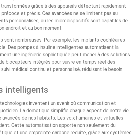
té transformées grâce à des appareils détectant rapidement
 précoce et précis. Ces avancées ne se limitent pas au
ents personnalisés, où les microdispositifs sont capables de
on endroit et au bon moment.
s sont nombreuses. Par exemple, les implants cochléaires
ible. Des pompes à insuline intelligentes automatisent la
omment une ingénierie sophistiquée peut mener à des solutions
de biocapteurs intégrés pour suivre en temps réel des
suivi médical continu et personnalisé, réduisant le besoin
s intelligents
technologies inventent un avenir où communication et
quotidien. La domotique simplifie chaque aspect de notre vie,
ité avancée de nos habitats. Les voix humaines et virtuelles
scient. Cette automatisation apporte non seulement du
gétique et une empreinte carbone réduite, grâce aux systèmes