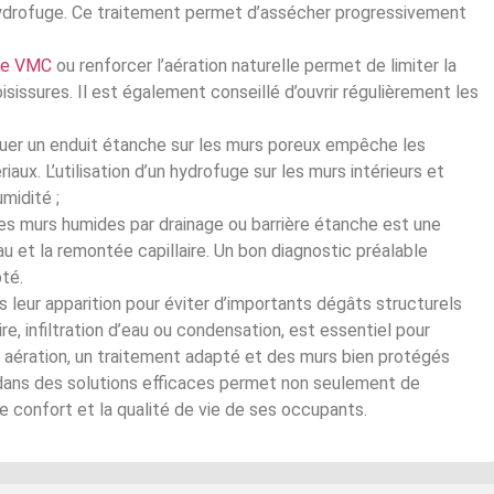
 hydrofuge. Ce traitement permet d’assécher progressivement
e VMC
ou renforcer l’aération naturelle permet de limiter la
sissures. Il est également conseillé d’ouvrir régulièrement les
quer un enduit étanche sur les murs poreux empêche les
riaux. L’utilisation d’un hydrofuge sur les murs intérieurs et
midité ;
es murs humides par drainage ou barrière étanche est une
eau et la remontée capillaire. Un bon diagnostic préalable
pté.
 leur apparition pour éviter d’importants dégâts structurels
ire, infiltration d’eau ou condensation, est essentiel pour
e aération, un traitement adapté et des murs bien protégés
ir dans des solutions efficaces permet non seulement de
le confort et la qualité de vie de ses occupants.