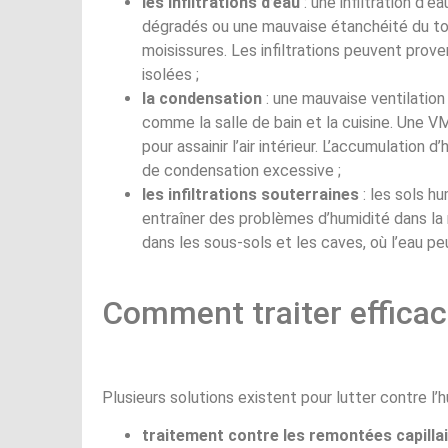
les infiltrations d’eau
: une infiltration d’e
dégradés ou une mauvaise étanchéité du toit
moisissures. Les infiltrations peuvent prov
isolées ;
la condensation
: une mauvaise ventilation
comme la salle de bain et la cuisine. Une V
pour assainir l’air intérieur. L’accumulation 
de condensation excessive ;
les infiltrations souterraines
: les sols h
entraîner des problèmes d’humidité dans la 
dans les sous-sols et les caves, où l’eau pe
Comment traiter efficac
Plusieurs solutions existent pour lutter contre l’h
traitement contre les remontées capilla