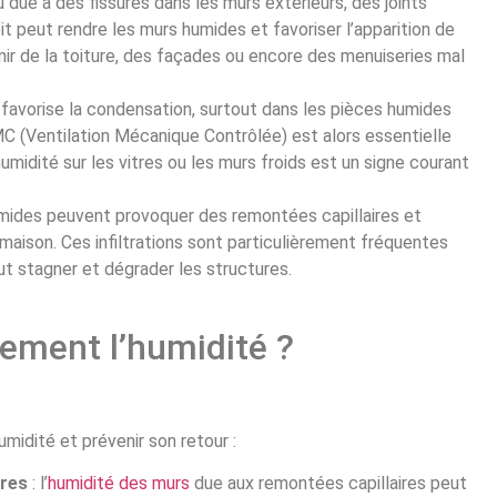
au due à des fissures dans les murs extérieurs, des joints
 peut rendre les murs humides et favoriser l’apparition de
enir de la toiture, des façades ou encore des menuiseries mal
 favorise la condensation, surtout dans les pièces humides
MC (Ventilation Mécanique Contrôlée) est alors essentielle
d’humidité sur les vitres ou les murs froids est un signe courant
umides peuvent provoquer des remontées capillaires et
maison. Ces infiltrations sont particulièrement fréquentes
ut stagner et dégrader les structures.
ement l’humidité ?
umidité et prévenir son retour :
ires
: l’
humidité des murs
due aux remontées capillaires peut