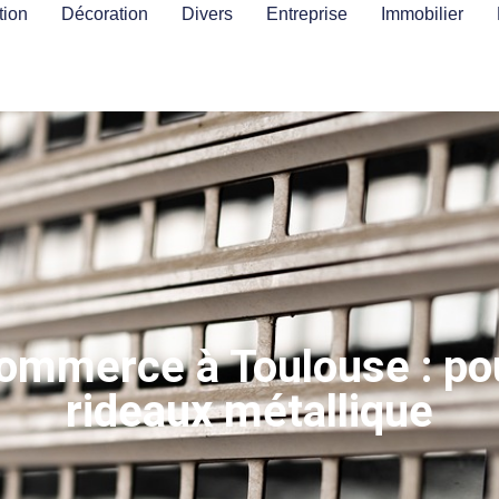
ion
Décoration
Divers
Entreprise
Immobilier
commerce à Toulouse : pou
rideaux métallique