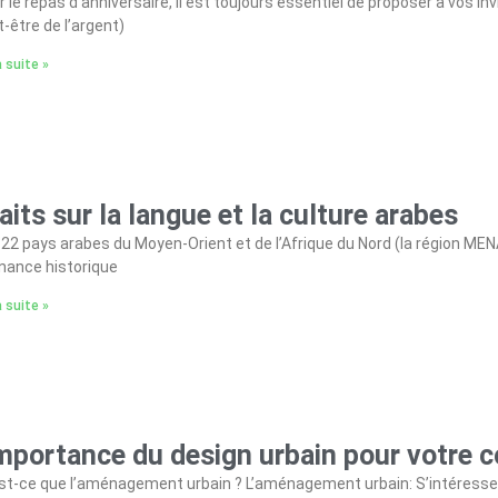
 le repas d’anniversaire, il est toujours essentiel de proposer à vos in
t-être de l’argent)
a suite »
faits sur la langue et la culture arabes
22 pays arabes du Moyen-Orient et de l’Afrique du Nord (la région MENA
nance historique
a suite »
importance du design urbain pour votre
st-ce que l’aménagement urbain ? L’aménagement urbain: S’intéresse à