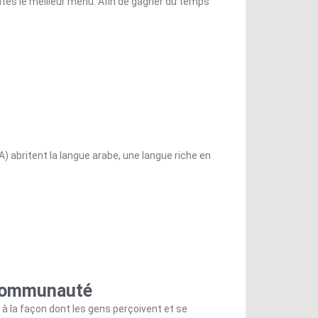
vités le meilleur menu. Afin de gagner du temps
) abritent la langue arabe, une langue riche en
 communauté
 la façon dont les gens perçoivent et se