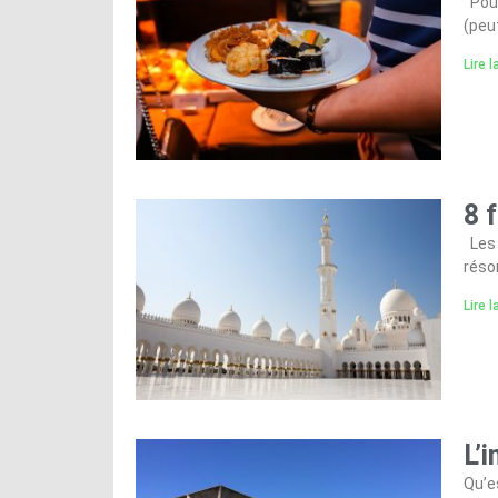
Pour
(peu
Lire l
8 
Les 
réso
Lire l
L’
Qu’e