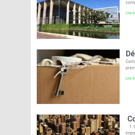
comp
Lire l
Dé
Comm
prem
Lire l
Co
1. C
impo