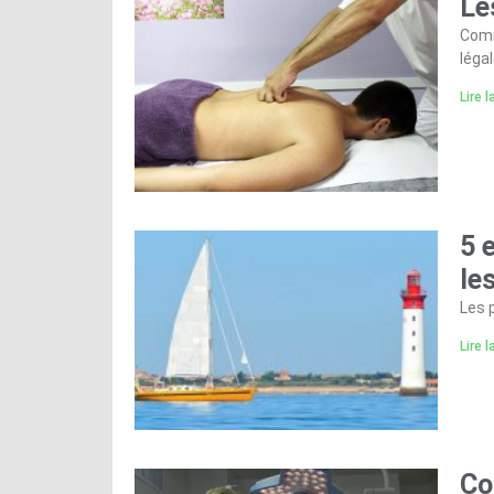
Le
Comm
léga
Lire l
5 
le
Les p
Lire l
Co