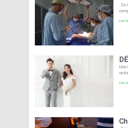
Ce q
comp
Lire l
DÉ
Une 
votr
Lire l
Ch